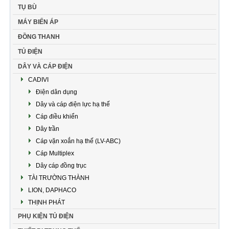
TỤ BÙ
MÁY BIẾN ÁP
ĐỒNG THANH
TỦ ĐIỆN
DÂY VÀ CÁP ĐIỆN
CADIVI
Điện dân dụng
Dây và cáp điện lực hạ thế
Cáp điều khiển
Dây trần
Cáp vặn xoắn hạ thế (LV-ABC)
Cáp Multiplex
Dây cáp đồng trục
TÀI TRƯỜNG THÀNH
LION, DAPHACO
THỊNH PHÁT
PHỤ KIỆN TỦ ĐIỆN