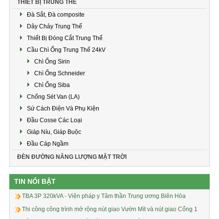
THIẾT BỊ TRUNG THẾ
Đà Sắt, Đà composite
Dây Chảy Trung Thế
Thiết Bị Đóng Cắt Trung Thế
Cầu Chì Ống Trung Thế 24kV
Chì Ống Sirin
Chì Ống Schneider
Chì Ống Siba
Chống Sét Van (LA)
Sứ Cách Điện Và Phụ Kiện
Đầu Cosse Các Loại
Giáp Níu, Giáp Buộc
Đầu Cáp Ngầm
ĐÈN ĐƯỜNG NĂNG LƯỢNG MẶT TRỜI
TIN NỔI BẬT
TBA 3P 320kVA - Viện pháp y Tâm thần Trung ương Biên Hòa
Thi công công trình mở rộng nút giao Vườn Mít và nút giao Cổng 1