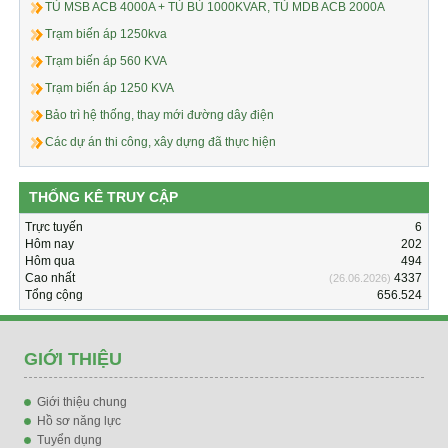
TỦ MSB ACB 4000A + TỦ BÙ 1000KVAR, TỦ MDB ACB 2000A
Trạm biến áp 1250kva
Trạm biến áp 560 KVA
Trạm biến áp 1250 KVA
Bảo trì hệ thống, thay mới đường dây điện
Các dự án thi công, xây dựng đã thực hiện
THỐNG KÊ TRUY CẬP
Trực tuyến
6
Hôm nay
202
Hôm qua
494
Cao nhất
4337
(26.06.2026)
Tổng cộng
656.524
GIỚI THIỆU
Giới thiệu chung
Hồ sơ năng lực
Tuyển dụng