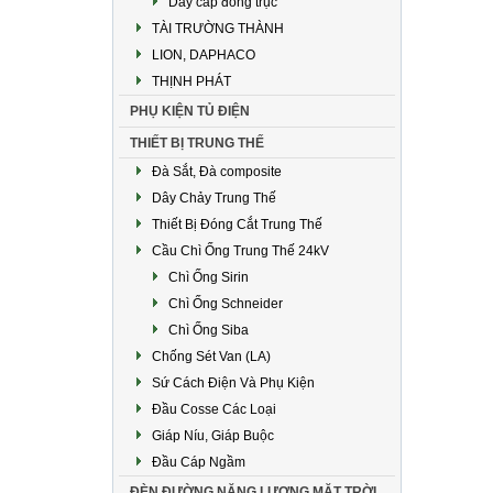
Dây cáp đồng trục
TÀI TRƯỜNG THÀNH
LION, DAPHACO
THỊNH PHÁT
PHỤ KIỆN TỦ ĐIỆN
THIẾT BỊ TRUNG THẾ
Đà Sắt, Đà composite
Dây Chảy Trung Thế
Thiết Bị Đóng Cắt Trung Thế
Cầu Chì Ống Trung Thế 24kV
Chì Ống Sirin
Chì Ống Schneider
Chì Ống Siba
Chống Sét Van (LA)
Sứ Cách Điện Và Phụ Kiện
Đầu Cosse Các Loại
Giáp Níu, Giáp Buộc
Đầu Cáp Ngầm
ĐÈN ĐƯỜNG NĂNG LƯỢNG MẶT TRỜI