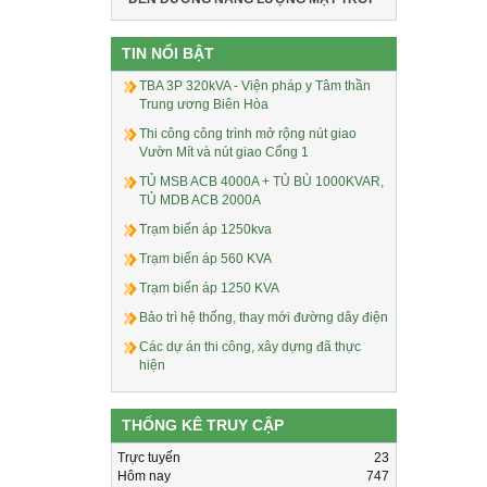
TIN NỔI BẬT
TBA 3P 320kVA - Viện pháp y Tâm thần
Trung ương Biên Hòa
Thi công công trình mở rộng nút giao
Vườn Mít và nút giao Cổng 1
TỦ MSB ACB 4000A + TỦ BÙ 1000KVAR,
TỦ MDB ACB 2000A
Trạm biến áp 1250kva
Trạm biến áp 560 KVA
Trạm biến áp 1250 KVA
Bảo trì hệ thống, thay mới đường dây điện
Các dự án thi công, xây dựng đã thực
hiện
THỐNG KÊ TRUY CẬP
Trực tuyến
23
Hôm nay
747