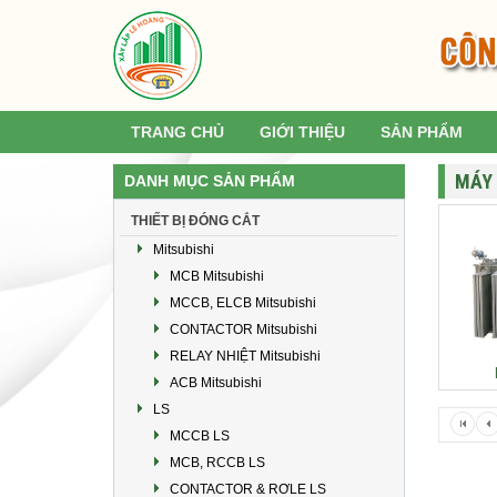
TRANG CHỦ
GIỚI THIỆU
SẢN PHẨM
MÁY 
DANH MỤC SẢN PHẨM
THIẾT BỊ ĐÓNG CẮT
Mitsubishi
MCB Mitsubishi
MCCB, ELCB Mitsubishi
CONTACTOR Mitsubishi
RELAY NHIỆT Mitsubishi
ACB Mitsubishi
LS
MCCB LS
MCB, RCCB LS
CONTACTOR & RƠLE LS