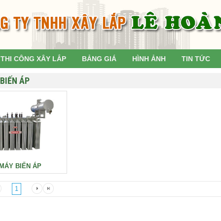
THI CÔNG XÂY LẮP
BẢNG GIÁ
HÌNH ẢNH
TIN TỨC
BIẾN ÁP
MÁY BIẾN ÁP
1