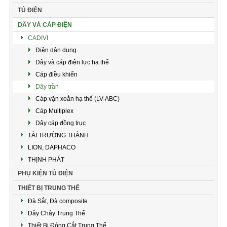
TỦ ĐIỆN
DÂY VÀ CÁP ĐIỆN
CADIVI
Điện dân dụng
Dây và cáp điện lực hạ thế
Cáp điều khiển
Dây trần
Cáp vặn xoắn hạ thế (LV-ABC)
Cáp Multiplex
Dây cáp đồng trục
TÀI TRƯỜNG THÀNH
LION, DAPHACO
THỊNH PHÁT
PHỤ KIỆN TỦ ĐIỆN
THIẾT BỊ TRUNG THẾ
Đà Sắt, Đà composite
Dây Chảy Trung Thế
Thiết Bị Đóng Cắt Trung Thế