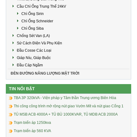
Cầu Chì Ống Trung Thế 24kV
Chì Ống Sirin
Chì Ống Schneider
Chì Ống Siba
Chống Sét Van (LA)
Sứ Cách Điện Và Phụ Kiện
Đầu Cosse Các Loại
Giáp Níu, Giáp Buộc
Đầu Cáp Ngầm
ĐÈN ĐƯỜNG NĂNG LƯỢNG MẶT TRỜI
TIN NỔI BẬT
TBA 3P 320kVA - Viện pháp y Tâm thần Trung ương Biên Hòa
Thi công công trình mở rộng nút giao Vườn Mít và nút giao Cổng 1
TỦ MSB ACB 4000A + TỦ BÙ 1000KVAR, TỦ MDB ACB 2000A
Trạm biến áp 1250kva
Trạm biến áp 560 KVA