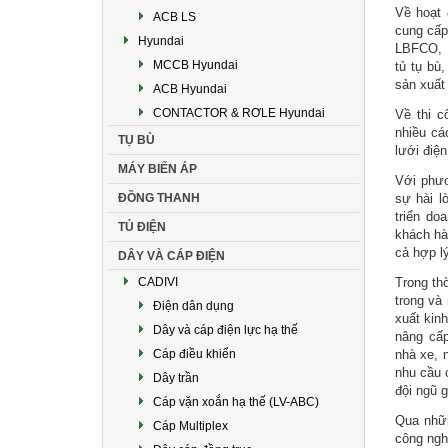
Về hoạt
ACB LS
cung cấp
Hyundai
LBFCO, L
MCCB Hyundai
tủ tụ bù
sản xuất
ACB Hyundai
CONTACTOR & RƠLE Hyundai
Về thi c
nhiều cá
TỤ BÙ
lưới điệ
MÁY BIẾN ÁP
Với phươ
ĐỒNG THANH
sự hài l
triển do
TỦ ĐIỆN
khách hà
cả hợp l
DÂY VÀ CÁP ĐIỆN
CADIVI
Trong th
trong và
Điện dân dụng
xuất kin
Dây và cáp điện lực hạ thế
nâng cấ
Cáp điều khiển
nhà xe, 
nhu cầu 
Dây trần
đội ngũ 
Cáp vặn xoắn hạ thế (LV-ABC)
Qua nhữn
Cáp Multiplex
công ngh