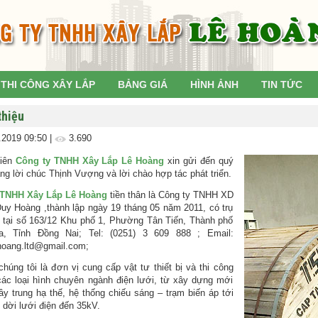
THI CÔNG XÂY LẮP
BẢNG GIÁ
HÌNH ẢNH
TIN TỨC
thiệu
.2019 09:50
|
3.690
tiên
Công ty TNHH Xây Lắp Lê Hoàng
xin gửi đến quý
ng lời chúc Thịnh Vượng và lời chào hợp tác phát triển.
 TNHH Xây Lắp Lê Hoàng
tiền thân là Công ty TNHH XD
y Hoàng ,thành lập ngày 19 tháng 05 năm 2011, có trụ
 tại số 163/12 Khu phố 1, Phường Tân Tiến, Thành phố
a, Tỉnh Đồng Nai; Tel: (0251) 3 609 888 ; Email:
hoang.ltd@gmail.com;
chúng tôi là đơn vị cung cấp vật tư thiết bị và thi công
các loại hình chuyên ngành điện lưới, từ xây dựng mới
y trung hạ thế, hệ thống chiếu sáng – trạm biến áp tới
i dời lưới điện đến 35kV.