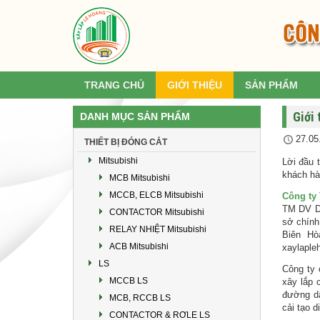
TRANG CHỦ
GIỚI THIỆU
SẢN PHẨM
Giới 
DANH MỤC SẢN PHẨM
27.05
THIẾT BỊ ĐÓNG CẮT
Mitsubishi
Lời đầu 
khách hà
MCB Mitsubishi
MCCB, ELCB Mitsubishi
Công ty
TM DV Du
CONTACTOR Mitsubishi
sở chính
RELAY NHIỆT Mitsubishi
Biên Hò
ACB Mitsubishi
xaylaple
LS
Công ty 
MCCB LS
xây lắp 
đường dâ
MCB, RCCB LS
cải tạo d
CONTACTOR & RƠLE LS