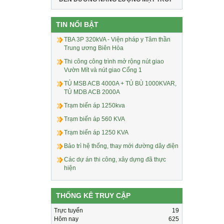
TIN NỔI BẬT
TBA 3P 320kVA - Viện pháp y Tâm thần
Trung ương Biên Hòa
Thi công công trình mở rộng nút giao
Vườn Mít và nút giao Cổng 1
TỦ MSB ACB 4000A + TỦ BÙ 1000KVAR,
TỦ MDB ACB 2000A
Trạm biến áp 1250kva
Trạm biến áp 560 KVA
Trạm biến áp 1250 KVA
Bảo trì hệ thống, thay mới đường dây điện
Các dự án thi công, xây dựng đã thực
hiện
THỐNG KÊ TRUY CẬP
Trực tuyến
19
Hôm nay
625