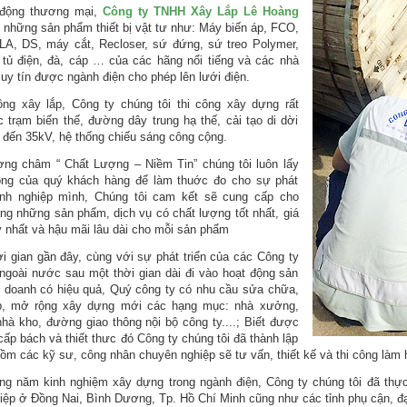
 động thương mại,
Công ty TNHH Xây Lắp Lê Hoàng
 những sản phẩm thiết bị vật tư như: Máy biến áp, FCO,
A, DS, máy cắt, Recloser, sứ đứng, sứ treo Polymer,
, tủ điện, đà, cáp … của các hãng nổi tiếng và các nhà
 uy tín được ngành điện cho phép lên lưới điện.
ông xây lắp, Công ty chúng tôi thi công xây dựng rất
c trạm biến thế, đường dây trung hạ thế, cải tạo di dời
n đến 35kV, hệ thống chiếu sáng công cộng.
ng châm “ Chất Lượng – Niềm Tin” chúng tôi luôn lấy
òng của quý khách hàng để làm thuớc đo cho sự phát
anh nghiệp mình, Chúng tôi cam kết sẽ cung cấp cho
ng những sản phẩm, dịch vụ có chất lượng tốt nhất, giá
ý nhất và hậu mãi lâu dài cho mỗi sản phẩm
ời gian gần đây, cùng với sự phát triển của các Công ty
 ngoài nước sau một thời gian dài đi vào hoạt động sản
h doanh có hiệu quả, Quý công ty có nhu cầu sửa chữa,
p, mở rộng xây dựng mới các hạng mục: nhà xưởng,
nhà kho, đường giao thông nội bộ công ty....; Biết được
cấp bách và thiết thưc đó Công ty chúng tôi đã thành lập
gồm các kỹ sư, công nhân chuyên nghiệp sẽ tư vấn, thiết kế và thi công làm 
g năm kinh nghiệm xây dựng trong ngành điện, Công ty chúng tôi đã thực 
iệp ở Đồng Nai, Bình Dương, Tp. Hồ Chí Minh cũng như các tỉnh phụ cận, đạt 