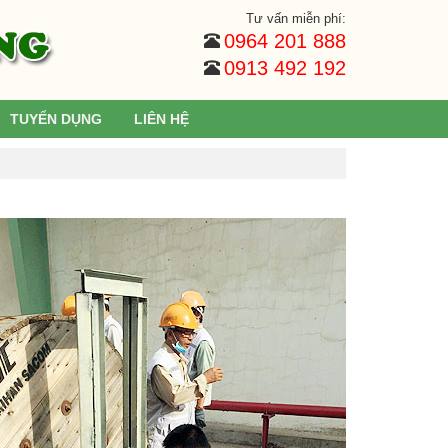
Tư vấn miễn phí:
0964 201 888
0913 492 192
TUYỂN DỤNG
LIÊN HỆ