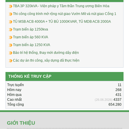
TBA 3P 320kVA - Viện pháp y Tâm thần Trung ương Biên Hòa
Thi công công trình mở rộng nút giao Vườn Mít và nút giao Cổng 1
TỦ MSB ACB 4000A + TỦ BÙ 1000KVAR, TỦ MDB ACB 2000A
Trạm biến áp 1250kva
Trạm biến áp 560 KVA
Trạm biến áp 1250 KVA
Bảo trì hệ thống, thay mới đường dây điện
Các dự án thi công, xây dựng đã thực hiện
THỐNG KÊ TRUY CẬP
Trực tuyến
11
Hôm nay
268
Hôm qua
431
Cao nhất
4337
(26.06.2026)
Tổng cộng
654.280
GIỚI THIỆU