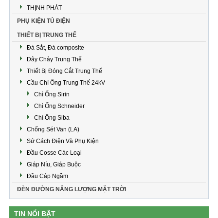
THỊNH PHÁT
PHỤ KIỆN TỦ ĐIỆN
THIẾT BỊ TRUNG THẾ
Đà Sắt, Đà composite
Dây Chảy Trung Thế
Thiết Bị Đóng Cắt Trung Thế
Cầu Chì Ống Trung Thế 24kV
Chì Ống Sirin
Chì Ống Schneider
Chì Ống Siba
Chống Sét Van (LA)
Sứ Cách Điện Và Phụ Kiện
Đầu Cosse Các Loại
Giáp Níu, Giáp Buộc
Đầu Cáp Ngầm
ĐÈN ĐƯỜNG NĂNG LƯỢNG MẶT TRỜI
TIN NỔI BẬT