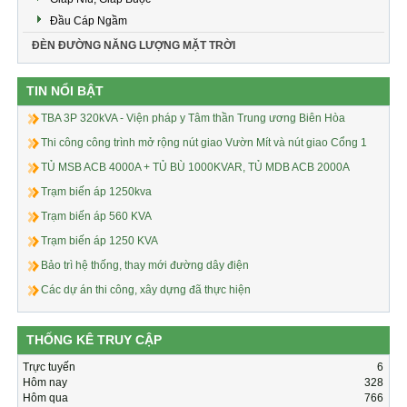
Đầu Cáp Ngầm
ĐÈN ĐƯỜNG NĂNG LƯỢNG MẶT TRỜI
TIN NỔI BẬT
TBA 3P 320kVA - Viện pháp y Tâm thần Trung ương Biên Hòa
Thi công công trình mở rộng nút giao Vườn Mít và nút giao Cổng 1
TỦ MSB ACB 4000A + TỦ BÙ 1000KVAR, TỦ MDB ACB 2000A
Trạm biến áp 1250kva
Trạm biến áp 560 KVA
Trạm biến áp 1250 KVA
Bảo trì hệ thống, thay mới đường dây điện
Các dự án thi công, xây dựng đã thực hiện
THỐNG KÊ TRUY CẬP
Trực tuyến
6
Hôm nay
328
Hôm qua
766