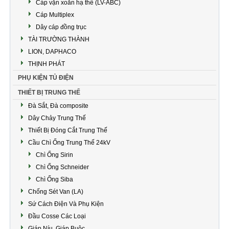
Cáp vặn xoắn hạ thế (LV-ABC)
Cáp Multiplex
Dây cáp đồng trục
TÀI TRƯỜNG THÀNH
LION, DAPHACO
THỊNH PHÁT
PHỤ KIỆN TỦ ĐIỆN
THIẾT BỊ TRUNG THẾ
Đà Sắt, Đà composite
Dây Chảy Trung Thế
Thiết Bị Đóng Cắt Trung Thế
Cầu Chì Ống Trung Thế 24kV
Chì Ống Sirin
Chì Ống Schneider
Chì Ống Siba
Chống Sét Van (LA)
Sứ Cách Điện Và Phụ Kiện
Đầu Cosse Các Loại
Giáp Níu, Giáp Buộc