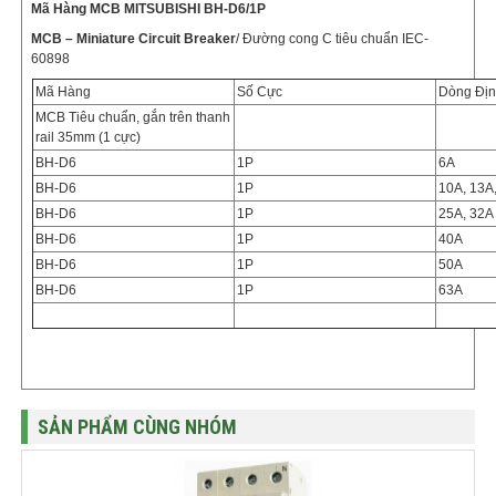
Mã Hàng MCB MITSUBISHI BH-D6/1P
MCB – Miniature Circuit Breaker
/ Đường cong C tiêu chuẩn IEC-
60898
Mã Hàng
Số Cực
Dòng Đị
MCB Tiêu chuẩn, gắn trên thanh
rail 35mm (1 cực)
BH-D6
1P
6A
BH-D6
1P
10A, 13A
BH-D6
1P
25A, 32A
BH-D6
1P
40A
BH-D6
1P
50A
BH-D6
1P
63A
SẢN PHẨM CÙNG NHÓM