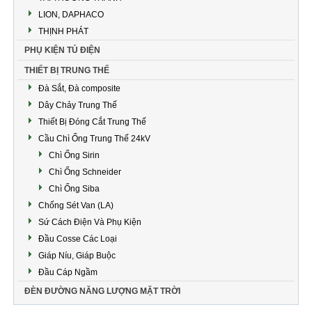
LION, DAPHACO
THỊNH PHÁT
PHỤ KIỆN TỦ ĐIỆN
THIẾT BỊ TRUNG THẾ
Đà Sắt, Đà composite
Dây Chảy Trung Thế
Thiết Bị Đóng Cắt Trung Thế
Cầu Chì Ống Trung Thế 24kV
Chì Ống Sirin
Chì Ống Schneider
Chì Ống Siba
Chống Sét Van (LA)
Sứ Cách Điện Và Phụ Kiện
Đầu Cosse Các Loại
Giáp Níu, Giáp Buộc
Đầu Cáp Ngầm
ĐÈN ĐƯỜNG NĂNG LƯỢNG MẶT TRỜI