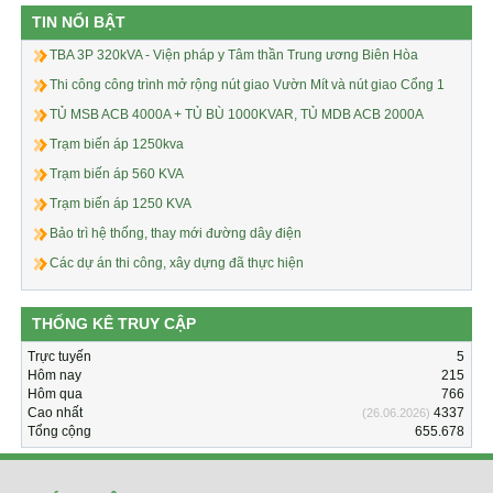
TIN NỔI BẬT
TBA 3P 320kVA - Viện pháp y Tâm thần Trung ương Biên Hòa
Thi công công trình mở rộng nút giao Vườn Mít và nút giao Cổng 1
TỦ MSB ACB 4000A + TỦ BÙ 1000KVAR, TỦ MDB ACB 2000A
Trạm biến áp 1250kva
Trạm biến áp 560 KVA
Trạm biến áp 1250 KVA
Bảo trì hệ thống, thay mới đường dây điện
Các dự án thi công, xây dựng đã thực hiện
THỐNG KÊ TRUY CẬP
Trực tuyến
5
Hôm nay
215
Hôm qua
766
Cao nhất
4337
(26.06.2026)
Tổng cộng
655.678