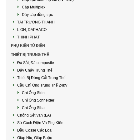
Cáp Multiplex
Dây cáp đồng trục
TÀI TRƯỜNG THÀNH
LION, DAPHACO
THỊNH PHÁT
PHỤ KIỆN TỦ ĐIỆN
THIẾT BỊ TRUNG THẾ
Đà Sắt, Đà composite
Dây Chảy Trung Thế
Thiết Bị Đóng Cắt Trung Thế
Cầu Chì Ống Trung Thế 24kV
Chì Ống Sirin
Chì Ống Schneider
Chì Ống Siba
Chống Sét Van (LA)
Sứ Cách Điện Và Phụ Kiện
Đầu Cosse Các Loại
Giáp Níu, Giáp Buộc