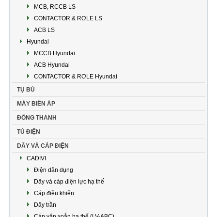
MCB, RCCB LS
CONTACTOR & RƠLE LS
ACB LS
Hyundai
MCCB Hyundai
ACB Hyundai
CONTACTOR & RƠLE Hyundai
TỤ BÙ
MÁY BIẾN ÁP
ĐỒNG THANH
TỦ ĐIỆN
DÂY VÀ CÁP ĐIỆN
CADIVI
Điện dân dụng
Dây và cáp điện lực hạ thế
Cáp điều khiển
Dây trần
Cáp vặn xoắn hạ thế (LV-ABC)