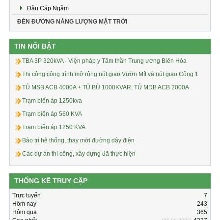
Đầu Cáp Ngầm
ĐÈN ĐƯỜNG NĂNG LƯỢNG MẶT TRỜI
TIN NỔI BẬT
TBA 3P 320kVA - Viện pháp y Tâm thần Trung ương Biên Hòa
Thi công công trình mở rộng nút giao Vườn Mít và nút giao Cổng 1
TỦ MSB ACB 4000A + TỦ BÙ 1000KVAR, TỦ MDB ACB 2000A
Trạm biến áp 1250kva
Trạm biến áp 560 KVA
Trạm biến áp 1250 KVA
Bảo trì hệ thống, thay mới đường dây điện
Các dự án thi công, xây dựng đã thực hiện
THỐNG KÊ TRUY CẬP
Trực tuyến
7
Hôm nay
243
Hôm qua
365