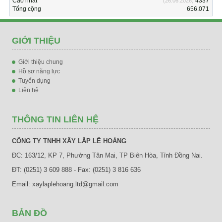
Cao nhất
4337
(26.06.2026)
Tổng cộng
656.071
GIỚI THIỆU
Giới thiệu chung
Hồ sơ năng lực
Tuyển dụng
Liên hệ
THÔNG TIN LIÊN HỆ
CÔNG TY TNHH XÂY LẮP LÊ HOÀNG
ĐC: 163/12, KP 7, Phường Tân Mai, TP Biên Hòa, Tỉnh Đồng Nai.
ĐT: (0251) 3 609 888 - Fax: (0251) 3 816 636
Email: xaylaplehoang.ltd@gmail.com
BẢN ĐỒ